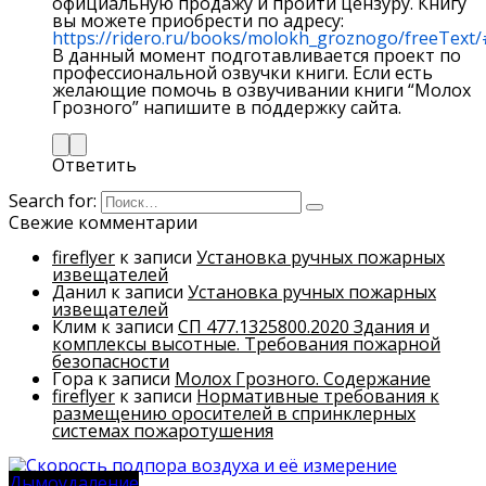
официальную продажу и пройти цензуру. Книгу
вы можете приобрести по адресу:
https://ridero.ru/books/molokh_groznogo/freeText
В данный момент подготавливается проект по
профессиональной озвучки книги. Если есть
желающие помочь в озвучивании книги “Молох
Грозного” напишите в поддержку сайта.
Ответить
Search for:
Свежие комментарии
fireflyer
к записи
Установка ручных пожарных
извещателей
Данил
к записи
Установка ручных пожарных
извещателей
Клим
к записи
СП 477.1325800.2020 Здания и
комплексы высотные. Требования пожарной
безопасности
Гора
к записи
Молох Грозного. Содержание
fireflyer
к записи
Нормативные требования к
размещению оросителей в спринклерных
системах пожаротушения
Дымоудаление