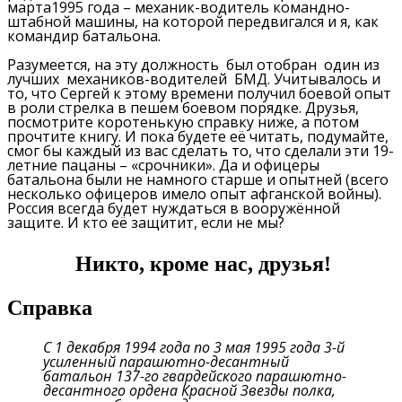
марта1995 года – механик-водитель командно-
штабной машины, на которой передвигался и я, как
командир батальона.
Разумеется, на эту должность был отобран один из
лучших механиков-водителей БМД. Учитывалось и
то, что Сергей к этому времени получил боевой опыт
в роли стрелка в пешем боевом порядке. Друзья,
посмотрите коротенькую справку ниже, а потом
прочтите книгу. И пока будете её читать, подумайте,
смог бы каждый из вас сделать то, что сделали эти 19-
летние пацаны – «срочники». Да и офицеры
батальона были не намного старше и опытней (всего
несколько офицеров имело опыт афганской войны).
Россия всегда будет нуждаться в вооружённой
защите. И кто её защитит, если не мы?
Никто, кроме нас, друзья!
Справка
С 1 декабря 1994 года по 3 мая 1995 года 3-й
усиленный парашютно-десантный
батальон 137-го гвардейского парашютно-
десантного ордена Красной Звезды полка,