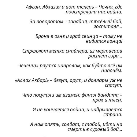
Афган, Абхазия и вот теперь – Чечня, где
повстречала нас война.
За поворотом – западня, тяжёлый бой,
госпиталя…
Броня в огне и град свинца – тому не
видится конца!
Стреляют метко снайпера, из мертвецов
растёт гора…
Чеченцы рвутся напролом, как будто всё им
нипочём.
«Аллах Акбар!» – бегут, орут, и доллары уж не
спасут,
Что посулили им взамен: финал бандита –
прах и тлен.
И не кончается война, и надрывается
страна.
А нам опять, солдат, с тобой, идти на
смерть в суровый бой…