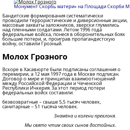
Монумент Скорбь матери» на Площади Скорби Мам
Бандитские формирования систематически
проводили террористические и диверсионные акции,
массовые захваты заложников, зверски глумились
над пленными солдатами. Летом 1996 года
федеральные войска, понеся в оборонительных боях
большие потери, и, проиграв пропагандистскую
войну, оставили Грозный.
Молох Грозного
Вскоре в Хасавюрте были подписаны соглашения о
перемирии, а 12 мая 1997 года в Москве подписан.
Договор о мире и принципах взаимоотношений
между Российской Федерации и Чеченской
Республики Ичкерия. За этот период потери
федеральных войск составили:
безвозвратные – свыше 5,5 тысяч человек,
санитарные – 51 тысяча человек.
Знамёна и колени преклоня.
Мы свято чтим своих сынов достойных.