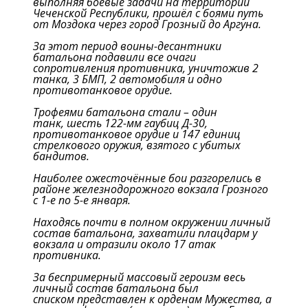
выполняя боевые задачи на территории
Чеченской Республики, прошёл с боями путь
от Моздока через город Грозный до Аргуна.
За этот период воины-десантники
батальона подавили все очаги
сопротивления противника, уничтожив 2
танка, 3 БМП, 2 автомобиля и одно
противотанковое орудие.
Трофеями батальона стали – один
танк, шесть 122-мм гаубиц Д-30,
противотанковое орудие и 147 единиц
стрелкового оружия, взятого с убитых
бандитов.
Наиболее ожесточённые бои разгорелись в
районе железнодорожного вокзала Грозного
с 1-е по 5-е января.
Находясь почти в полном окружении личный
состав батальона, захватили плацдарм у
вокзала и отразили около 17 атак
противника.
За беспримерный массовый героизм весь
личный состав батальона был
списком представлен к орденам Мужества, а