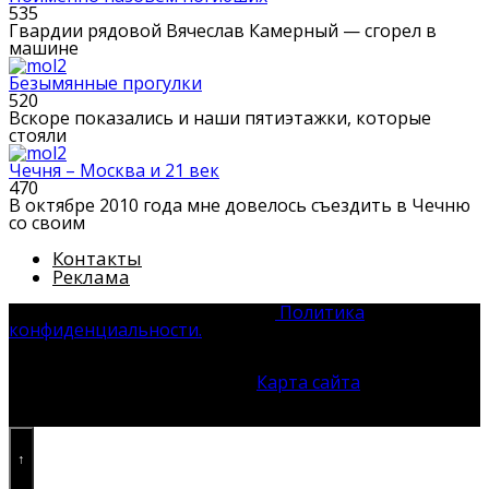
535
Гвардии рядовой Вячеслав Камерный — сгорел в
машине
Безымянные прогулки
520
Вскоре показались и наши пятиэтажки, которые
стояли
Чечня – Москва и 21 век
470
В октябре 2010 года мне довелось съездить в Чечню
со своим
Контакты
Реклама
© 2026 Системы Безопасности
Политика
конфиденциальности.
Все права защищены. Полное
или частичное использование материала без согласия
автора и прямой ссылки на источник запрещено.
Преследуется ст. 1301 ГК РФ.
Карта сайта