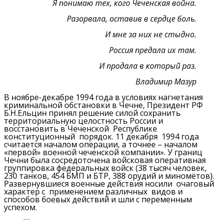
Я понимаю тех, кого Чеченская война.
Разорвала, оставив в сердце боль.
И мне за них не стыдно.
Россия предала их там.
И продала в который раз.
Владимир Мазур
В ноябре-декабре 1994 года в условиях нагнетания
криминальной обстановки в Чечне, Президент РФ
Б.Н.Ельцин принял решение силой сохранить
территориальную целостность России и
восстановить в Чеченской Республике
конституционный порядок. 11 декабря 1994 года
считается началом операции, а точнее – началом
«первой» военной чеченской компании». У границ
Чечни была сосредоточена войсковая оперативная
группировка федеральных войск (38 тысяч человек,
230 танков, 454 БМП и БТР, 388 орудий и миномётов).
Развернувшиеся военные действия носили очаговый
характер с применением различных видов и
способов боевых действий и шли с переменным
успехом.