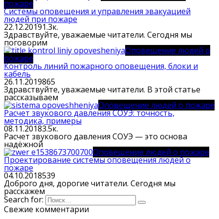
пожаре
Системы оповещения и управления эвакуацией
людей при пожаре
22.12.2019
1.3к.
Здравствуйте, уважаемые читатели. Сегодня мы
поговорим
Оповещение людей о
пожаре
Контроль линий пожарного оповещения, блоки и
кабель
26.11.2019
865
Здравствуйте, уважаемые читатели. В этой статье
рассказываем
Оповещение людей о пожаре
Расчет звукового давления СОУЭ: точность,
методика, примеры
08.11.2018
3.5к.
Расчет звукового давления СОУЭ — это основа
надёжной
Оповещение людей о пожаре
Проектирование системы оповещения людей о
пожаре
04.10.2018
539
Доброго дня, дорогие читатели. Сегодня мы
расскажем
Search for:
Свежие комментарии