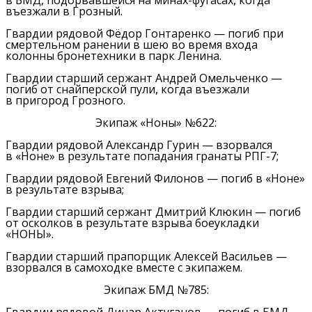
в БМД, подорвавшейся на минах-фугасах, когда
въезжали в Грозный.
Гвардии рядовой Фёдор Гонтаренко — погиб при
смертельном ранении в шею во время входа
колонны бронетехники в парк Ленина.
Гвардии старший сержант Андрей Омельченко —
погиб от снайперской пули, когда въезжали
в пригород Грозного.
Экипаж «Ноны» №622:
Гвардии рядовой Александр Гурин — взорвался
в «Ноне» в результате попадания гранаты РПГ-7;
Гвардии рядовой Евгений Филонов — погиб в «Ноне»
в результате взрыва;
Гвардии старший сержант Дмитрий Клюкин — погиб
от осколков в результате взрыва боеукладки
«НОНЫ».
Гвардии старший прапорщик Алексей Васильев —
взорвался в самоходке вместе с экипажем.
Экипаж БМД №785: