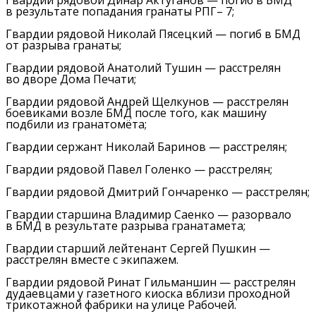
Гвардии рядовой Динар Актуганов — погиб в БМД
в результате попадания гранаты РПГ– 7;
Гвардии рядовой Николай Пясецкий — погиб в БМД
от разрыва гранаты;
Гвардии рядовой Анатолий Тушин — расстрелян
во дворе Дома Печати;
Гвардии рядовой Андрей Щелкунов — расстрелян
боевиками возле БМД после того, как машину
подбили из гранатомёта;
Гвардии сержант Николай Баринов — расстрелян;
Гвардии рядовой Павел Голенко — расстрелян;
Гвардии рядовой Дмитрий Гончаренко — расстрелян;
Гвардии старшина Владимир Саенко — разорвало
в БМД в результате разрыва гранатамета;
Гвардии старший лейтенант Сергей Пушкин —
расстрелян вместе с экипажем.
Гвардии рядовой Ринат Гильманшин — расстрелян
дудаевцами у газетного киоска вблизи проходной
трикотажной фабрики на улице Рабочей.