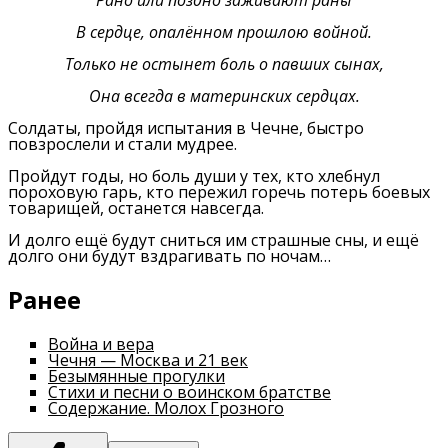
Рано или поздно заживают раны
В сердце, опалённом прошлою войной.
Только не остынет боль о павших сынах,
Она всегда в материнских сердцах.
Солдаты, пройдя испытания в Чечне, быстро
повзрослели и стали мудрее.
Пройдут годы, но боль души у тех, кто хлебнул
пороховую гарь, кто пережил горечь потерь боевых
товарищей, останется навсегда.
И долго ещё будут сниться им страшные сны, и ещё
долго они будут вздрагивать по ночам…
Ранее
Война и вера
Чечня — Москва и 21 век
Безымянные прогулки
Стихи и песни о воинском братстве
Содержание. Молох Грозного