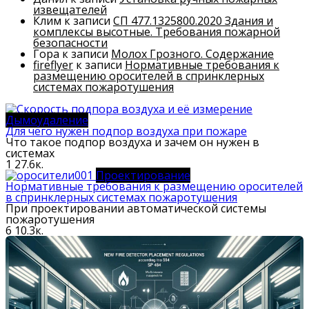
извещателей
Клим
к записи
СП 477.1325800.2020 Здания и
комплексы высотные. Требования пожарной
безопасности
Гора
к записи
Молох Грозного. Содержание
fireflyer
к записи
Нормативные требования к
размещению оросителей в спринклерных
системах пожаротушения
Дымоудаление
Для чего нужен подпор воздуха при пожаре
Что такое подпор воздуха и зачем он нужен в
системах
1
27.6к.
Проектирование
Нормативные требования к размещению оросителей
в спринклерных системах пожаротушения
При проектировании автоматической системы
пожаротушения
6
10.3к.