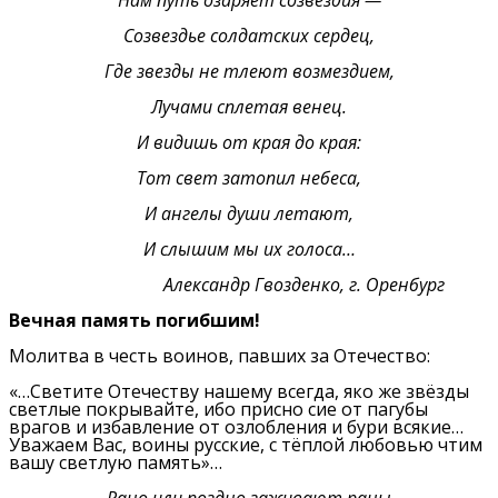
Нам путь озаряет созвездия —
Созвездье солдатских сердец,
Где звезды не тлеют возмездием,
Лучами сплетая венец.
И видишь от края до края:
Тот свет затопил небеса,
И ангелы души летают,
И слышим мы их голоса…
Александр Гвозденко, г. Оренбург
Вечная память погибшим!
Молитва в честь воинов, павших за Отечество:
«…Светите Отечеству нашему всегда, яко же звёзды
светлые покрывайте, ибо присно сие от пагубы
врагов и избавление от озлобления и бури всякие…
Уважаем Вас, воины русские, с тёплой любовью чтим
вашу светлую память»…