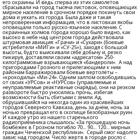
его окраины.
И ведь сперва из этих самолетов
сбрасывали на город тысяча листовок, оповещающих
мирное население в срочном порядке покинуть свои
дома и уехать из города.
Была даже и такая
непроверенная информация, что в листовках якобы
оповещали только русско-язычное население.
С
окраинных холмов города хорошо было видно, как
высоко в небе над центром города действовала
штурмовая авиация:
«Грачи» и «Сухари» (боевые
истребители «МИГи» и «СУ-25»), заходя с большой
высоты, будто выискивали себе добычу и, резко
пикируя, доставляли своим «адресатом» 250-
килограммовые взрывающиеся «бандероли».
А над
пригородами Грозного и прилегающими к ним
районам барражировали боевые вертолёты –
«крокодилы» «Ми-24».
Одним залпом освободившись
от своих «УРСов» и «НУРСов» (управляемые и
неуправляемые реактивные снаряды),
они на резком
развороте быстро уносились прочь, избегая
возможности быть сбитыми с земли.
Ад,
обрушившийся на некогда один из красивейших
городов Северного Кавказа,
день за днём, ночь за
ночью превращал его в скопище безобразных руин.
И каждое утро из нашего старенького
радиоприёмника слышалось:
«За прошедшую ночь
бомбёжек в Грозном погибло 70… 90… 120… мирных
граждан Чеченской республики».
Серый смог надолго
завис над городом.
Число жертв в городе росло с