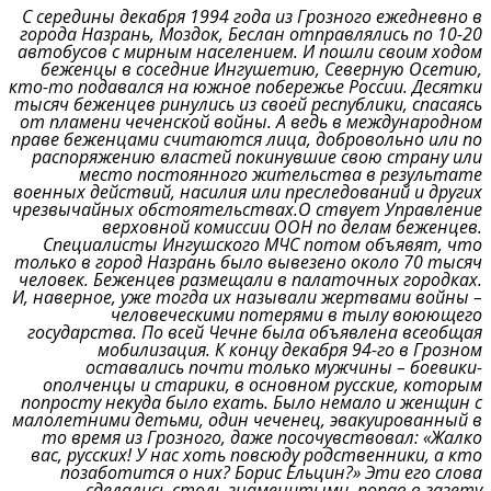
С середины декабря 1994 года из Грозного ежедневно в
города Назрань, Моздок, Беслан отправлялись по 10-20
автобусов с мирным населением.
И пошли своим ходом
беженцы в соседние Ингушетию, Северную Осетию,
кто-то подавался на южное побережье России.
Десятки
тысяч беженцев ринулись из своей республики, спасаясь
от пламени чеченской войны.
А ведь в международном
праве беженцами считаются лица, добровольно или по
распоряжению властей покинувшие свою страну или
место постоянного жительства в результате
военных действий, насилия или преследований и других
чрезвычайных обстоятельствах.
О ствует Управление
верховной комиссии ООН по делам беженцев.
Специалисты Ингушского МЧС потом объявят, что
только в город Назрань было вывезено около 70 тысяч
человек.
Беженцев размещали в палаточных городках.
И, наверное, уже тогда их называли жертвами войны –
человеческими потерями в тылу воюющего
государства.
По всей Чечне была объявлена всеобщая
мобилизация.
К концу декабря 94-го в Грозном
оставались почти только мужчины – боевики-
ополченцы и старики, в основном русские, которым
попросту некуда было ехать.
Было немало и женщин с
малолетними детьми, один чеченец, эвакуированный в
то время из Грозного, даже посочувствовал:
«Жалко
вас, русских! У нас хоть повсюду родственники, а кто
позаботится о них?
Борис Ельцин?»
Эти его слова
сделались столь знаменитыми, попав в газету