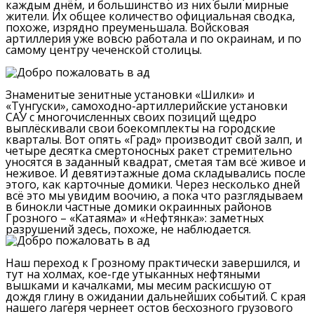
каждым днём, и большинство из них были мирные
жители.
Их общее количество официальная сводка,
похоже, изрядно преуменьшала.
Войсковая
артиллерия уже вовсю работала и по окраинам, и по
самому центру чеченской столицы.
Знаменитые зенитные установки «Шилки» и
«Тунгуски», самоходно-артиллерийские установки
САУ с многочисленных своих позиций щедро
выплёскивали свои боекомплекты на городские
кварталы.
Вот опять «Град» производит свой залп, и
четыре десятка смертоносных ракет стремительно
уносятся в заданный квадрат, сметая там всё живое и
неживое.
И девятиэтажные дома складывались после
этого, как карточные домики.
Через несколько дней
всё это мы увидим воочию, а пока что разглядываем
в бинокли частные домики окраинных районов
Грозного – «Катаяма» и «Нефтянка»:
заметных
разрушений здесь, похоже, не наблюдается.
Наш переход к Грозному практически завершился, и
тут на холмах, кое-где утыканных нефтяными
вышками и качалками, мы месим раскисшую от
дождя глину в ожидании дальнейших событий.
С края
нашего лагеря чернеет остов бесхозного грузового