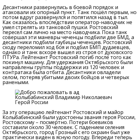
Десантники развернулись в боевой порядок и
атаковали их опорный пункт.
Танк пошёл первым, но
потом вдруг развернулся и попятился назад в тыл.
Как оказалось впоследствии оператор-наводчик не
умел стрелять из танковой пушки.
Ростовский
пересел сам лично на место наводчика.
Пока танк
совершал эти маневры чеченцы подбили две БМД, а
десантники подбили гаубицы чеченцев.
Ростовский
сходу переломил ход боя и подбил БМП дудаевцев,
однако и танк вскоре вышел из строя от духовского
ПТУРа.
Лейтенант Ростовский погиб после того как
покинул машину.
Для удержания Октябрьского были
направлены группы поддержки из 120 человек и
контратака была отбита.
Десантники овладели
селом, потеряв убитыми двоих бойцов и четверых
ранеными.
Колыбабинский Владимир Николаевич
Герой России
За эту операцию лейтенант Ростовский и майор
Колыбабинский были удостоены звания героя России,
Ростовскому – посмертно.
Потери боевиков
составили около 30 человек.
С падением селения
Октябрьского, город Грозный с его окраин был уже
практически виден в ясную погоду.
Впереди теперь