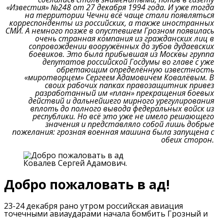
«Известия» №248 от 27 декабря 1994 года.
И уже тогда
на территории Чечни всё чаще стали появляться
корреспонденты из российских, а также иностранных
СМИ.
А немного позже в опустевшем Грозном появилась
очень странная компания из гражданских лиц в
сопровождении вооружённых до зубов дудаевских
боевиков.
Это была прибывшая из Москвы группа
депутатов российской Госдумы во главе с уже
обретающим определённую известность
«миротворцем» Сергеем Адамовичем Ковалёвым.
В
своих рабочих папках правозащитник привез
разработанный им «план» прекращения боевых
действий и дальнейшего мирного урегулирования
вплоть до полного вывода федеральных войск из
республики.
Но всё это уже не имело решающего
значения и представляло собой лишь добрые
пожелания:
грозная военная машина была запущена с
обеих сторон.
Ковалев Сергей Адамович.
Добро пожаловать в ад!
23-24 декабря рано утром российская авиация
точечными авиаударами начала бомбить Грозный и