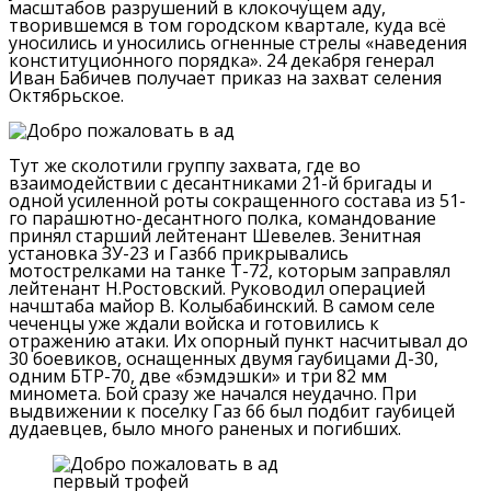
масштабов разрушений в клокочущем аду,
творившемся в том городском квартале, куда всё
уносились и уносились огненные стрелы «наведения
конституционного порядка».
24 декабря генерал
Иван Бабичев получает приказ на захват селения
Октябрьское.
Тут же сколотили группу захвата, где во
взаимодействии с десантниками 21-й бригады и
одной усиленной роты сокращенного состава из 51-
го парашютно-десантного полка, командование
принял старший лейтенант Шевелев.
Зенитная
установка ЗУ-23 и Газ66 прикрывались
мотострелками на танке Т-72, которым заправлял
лейтенант Н.Ростовский.
Руководил операцией
начштаба майор В. Колыбабинский.
В самом селе
чеченцы уже ждали войска и готовились к
отражению атаки.
Их опорный пункт насчитывал до
30 боевиков, оснащенных двумя гаубицами Д-30,
одним БТР-70, две «бэмдэшки» и три 82 мм
миномета.
Бой сразу же начался неудачно.
При
выдвижении к поселку Газ 66 был подбит гаубицей
дудаевцев, было много раненых и погибших.
первый трофей