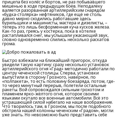
прицепа без колёс и бортов, не раз побывавшего
мишенью в ходе предыдущих боёв.
Неподалёку
валяется разорванная артиллерийским снарядом
«будка-столярка» нефтяников, где ещё не столь
давно мирно сходились работавшие здесь
бурильщики и машинисты, мастера и дизелисты, –
теперь это лишь бесформенная куча кусков железа.
Как-то раз, греясь у костерка, пока в котелке
растапливался снег, мы услышали ужасающий звук,
словно одновременно слились несколько раскатов
грома.
Быстро взбежали на ближайший пригорок, откуда
увидели такую картину: сразу несколько установок
артиллерийского огня «Град» методично работали по
центру чеченской столицы.
Сперва, установки
выпустили в сторону Грозного, наверное, по
«полпакета», то есть половину боезаряда, потом, где-
то через минутный перерыв, полетели остальные
ракеты.
Вой сопровождался сильным грохотом и
пламенем ярко-жёлтого огня, которое своими
языками окутало все военные автомобили.
Всё это
устрашающей силой набегало на наше воображение.
Что творилось там, в Грозном, мы после подобного
обстрела нашей колонны чеченским «Градом», могли
уже знать.
Но невозможно было представить себе