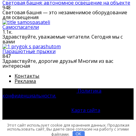
Световая башня: автономное освещение на объекте
948
Световая башня — это незаменимое оборудование
для освещения
Самоспасатели
1.1к.
Здравствуйте, уважаемые читатели. Сегодня мы с
вами
Парашютные прыжки
847
Здравствуйте, дорогие друзья! Многим из вас
интересная
Контакты
Реклама
© 2026 Системы Безопасности
Политика
конфиденциальности.
Все права защищены. Полное
или частичное использование материала без согласия
автора и прямой ссылки на источник запрещено.
Преследуется ст. 1301 ГК РФ.
Карта сайта
Этот сайт использует cookie для хранения данных. Продолжая
использовать сайт, Вы даете свое согласие на работу с этими
файлами.
OK