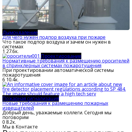
Дымоудаление
Для чего нужен подпор воздуха при пожаре
Что такое подпор воздуха и зачем он нужен в
системах
1
27.6к.
Проектирование
Нормативные требования к размещению оросителей
в спринклерных системах пожаротушения
При проектировании автоматической системы
пожаротушения
6
10.4к.
Пожарная сигнализация
Новые требования к размещению пожарных
извещателей
Добрый день, уважаемые коллеги. Сегодня мы
поговорим
0
8.2к.
Мы в Контакте