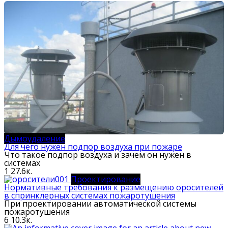
Дымоудаление
Для чего нужен подпор воздуха при пожаре
Что такое подпор воздуха и зачем он нужен в
системах
1
27.6к.
Проектирование
Нормативные требования к размещению оросителей
в спринклерных системах пожаротушения
При проектировании автоматической системы
пожаротушения
6
10.3к.