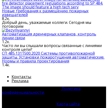
Новые требования к размещению пожарных
извещателей
8.2к.
Добрый день, уважаемые коллеги. Сегодня мы
поговорим
Автоматизация дренчерных клапанов, контроль
линии связи
1.2к.
Часто ли вы слышали вопросы связанные с линиями
контроля цепи?
СП 485.1311500.2020 Системы противопожарной
защиты. Установки пожаротушения автоматические.
Нормы и правила проектирования
1.4к.
Контакты
Реклама
© 2026 Системы Безопасности
Политика
конфиденциальности.
Все права защищены. Полное
или частичное использование материала без согласия
автора и прямой ссылки на источник запрещено.
Преследуется ст. 1301 ГК РФ.
Карта сайта